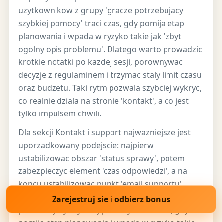
uzytkownikow z grupy 'gracze potrzebujacy
szybkiej pomocy' traci czas, gdy pomija etap
planowania i wpada w ryzyko takie jak 'zbyt
ogolny opis problemu'. Dlatego warto prowadzic
krotkie notatki po kazdej sesji, porownywac
decyzje z regulaminem i trzymac staly limit czasu
oraz budzetu. Taki rytm pozwala szybciej wykryc,
co realnie dziala na stronie 'kontakt', a co jest
tylko impulsem chwili.
Dla sekcji Kontakt i support najwazniejsze jest
uporzadkowany podejscie: najpierw
ustabilizowac obszar 'status sprawy', potem
zabezpieczyc element 'czas odpowiedzi', a na
koncu ustabilizowac punkt 'email supportu'.
Wielu uzytkownikow z grupy 'gracze
Zarejestruj sie i odbierz bonus
potrzebujacy szybkiej pomocy' traci czas, gdy