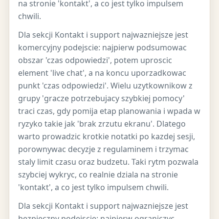
na stronie 'kontakt', a co jest tylko impulsem
chwili.
Dla sekcji Kontakt i support najwazniejsze jest
komercyjny podejscie: najpierw podsumowac
obszar 'czas odpowiedzi', potem uproscic
element 'live chat', a na koncu uporzadkowac
punkt 'czas odpowiedzi'. Wielu uzytkownikow z
grupy 'gracze potrzebujacy szybkiej pomocy'
traci czas, gdy pomija etap planowania i wpada w
ryzyko takie jak 'brak zrzutu ekranu'. Dlatego
warto prowadzic krotkie notatki po kazdej sesji,
porownywac decyzje z regulaminem i trzymac
staly limit czasu oraz budzetu. Taki rytm pozwala
szybciej wykryc, co realnie dziala na stronie
'kontakt', a co jest tylko impulsem chwili.
Dla sekcji Kontakt i support najwazniejsze jest
bezpieczny podejscie: najpierw ograniczyc