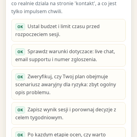
co realnie dziala na stronie 'kontakt', a co jest
tylko impulsem chwili.
Ustal budzet i limit czasu przed
rozpoczeciem sesji.
Sprawdz warunki dotyczace: live chat,
email supportu i numer zgloszenia.
Zweryfikuj, czy Twoj plan obejmuje
scenariusz awaryjny dla ryzyka: zbyt ogolny
opis problemu.
Zapisz wynik sesji i porownaj decyzje z
celem tygodniowym.
Po kazdym etapie ocen, czy warto