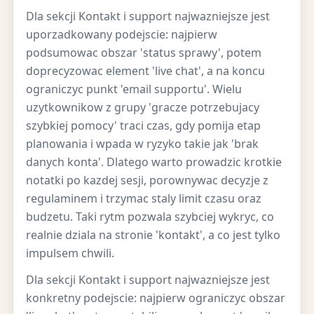
Dla sekcji Kontakt i support najwazniejsze jest
uporzadkowany podejscie: najpierw
podsumowac obszar 'status sprawy', potem
doprecyzowac element 'live chat', a na koncu
ograniczyc punkt 'email supportu'. Wielu
uzytkownikow z grupy 'gracze potrzebujacy
szybkiej pomocy' traci czas, gdy pomija etap
planowania i wpada w ryzyko takie jak 'brak
danych konta'. Dlatego warto prowadzic krotkie
notatki po kazdej sesji, porownywac decyzje z
regulaminem i trzymac staly limit czasu oraz
budzetu. Taki rytm pozwala szybciej wykryc, co
realnie dziala na stronie 'kontakt', a co jest tylko
impulsem chwili.
Dla sekcji Kontakt i support najwazniejsze jest
konkretny podejscie: najpierw ograniczyc obszar