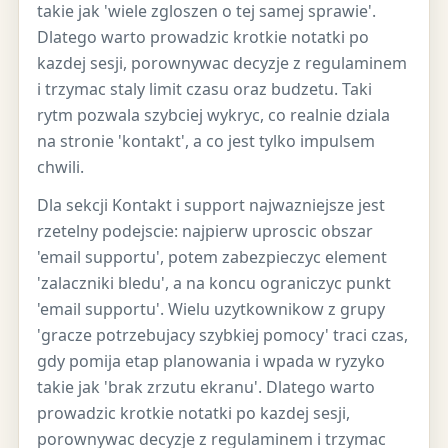
takie jak 'wiele zgloszen o tej samej sprawie'.
Dlatego warto prowadzic krotkie notatki po
kazdej sesji, porownywac decyzje z regulaminem
i trzymac staly limit czasu oraz budzetu. Taki
rytm pozwala szybciej wykryc, co realnie dziala
na stronie 'kontakt', a co jest tylko impulsem
chwili.
Dla sekcji Kontakt i support najwazniejsze jest
rzetelny podejscie: najpierw uproscic obszar
'email supportu', potem zabezpieczyc element
'zalaczniki bledu', a na koncu ograniczyc punkt
'email supportu'. Wielu uzytkownikow z grupy
'gracze potrzebujacy szybkiej pomocy' traci czas,
gdy pomija etap planowania i wpada w ryzyko
takie jak 'brak zrzutu ekranu'. Dlatego warto
prowadzic krotkie notatki po kazdej sesji,
porownywac decyzje z regulaminem i trzymac