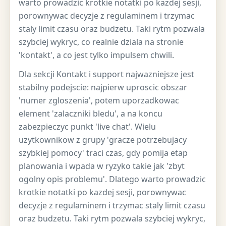
warto prowadzic krotkie notatki po kazdej sesji,
porownywac decyzje z regulaminem i trzymac
staly limit czasu oraz budzetu. Taki rytm pozwala
szybciej wykryc, co realnie dziala na stronie
'kontakt', a co jest tylko impulsem chwili.
Dla sekcji Kontakt i support najwazniejsze jest
stabilny podejscie: najpierw uproscic obszar
'numer zgloszenia', potem uporzadkowac
element 'zalaczniki bledu', a na koncu
zabezpieczyc punkt 'live chat'. Wielu
uzytkownikow z grupy 'gracze potrzebujacy
szybkiej pomocy' traci czas, gdy pomija etap
planowania i wpada w ryzyko takie jak 'zbyt
ogolny opis problemu'. Dlatego warto prowadzic
krotkie notatki po kazdej sesji, porownywac
decyzje z regulaminem i trzymac staly limit czasu
oraz budzetu. Taki rytm pozwala szybciej wykryc,