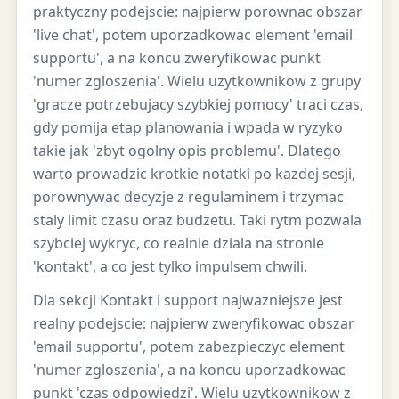
praktyczny podejscie: najpierw porownac obszar
'live chat', potem uporzadkowac element 'email
supportu', a na koncu zweryfikowac punkt
'numer zgloszenia'. Wielu uzytkownikow z grupy
'gracze potrzebujacy szybkiej pomocy' traci czas,
gdy pomija etap planowania i wpada w ryzyko
takie jak 'zbyt ogolny opis problemu'. Dlatego
warto prowadzic krotkie notatki po kazdej sesji,
porownywac decyzje z regulaminem i trzymac
staly limit czasu oraz budzetu. Taki rytm pozwala
szybciej wykryc, co realnie dziala na stronie
'kontakt', a co jest tylko impulsem chwili.
Dla sekcji Kontakt i support najwazniejsze jest
realny podejscie: najpierw zweryfikowac obszar
'email supportu', potem zabezpieczyc element
'numer zgloszenia', a na koncu uporzadkowac
punkt 'czas odpowiedzi'. Wielu uzytkownikow z