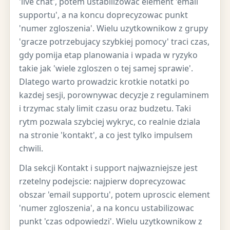
'live chat', potem ustabilizowac element 'email
supportu', a na koncu doprecyzowac punkt
'numer zgloszenia'. Wielu uzytkownikow z grupy
'gracze potrzebujacy szybkiej pomocy' traci czas,
gdy pomija etap planowania i wpada w ryzyko
takie jak 'wiele zgloszen o tej samej sprawie'.
Dlatego warto prowadzic krotkie notatki po
kazdej sesji, porownywac decyzje z regulaminem
i trzymac staly limit czasu oraz budzetu. Taki
rytm pozwala szybciej wykryc, co realnie dziala
na stronie 'kontakt', a co jest tylko impulsem
chwili.
Dla sekcji Kontakt i support najwazniejsze jest
rzetelny podejscie: najpierw doprecyzowac
obszar 'email supportu', potem uproscic element
'numer zgloszenia', a na koncu ustabilizowac
punkt 'czas odpowiedzi'. Wielu uzytkownikow z