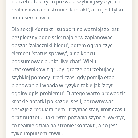
budzetu. Taki rytm pozwala szybciej wykryc, co
realnie dziala na stronie 'kontakt', a co jest tylko
impulsem chwili.
Dla sekcji Kontakt i support najwazniejsze jest
bezpieczny podejscie: najpierw zaplanowac
obszar 'zalaczniki bledu', potem ograniczyc
element 'status sprawy', a na koncu
podsumowac punkt 'live chat'. Wielu
uzytkownikow z grupy 'gracze potrzebujacy
szybkiej pomocy' traci czas, gdy pomija etap
planowania i wpada w ryzyko takie jak 'zbyt
ogolny opis problemu'. Dlatego warto prowadzic
krotkie notatki po kazdej sesji, porownywac
decyzje z regulaminem i trzymac staly limit czasu
oraz budzetu. Taki rytm pozwala szybciej wykryc,
co realnie dziala na stronie 'kontakt', a co jest
tylko impulsem chwili.