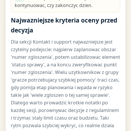
kontynuowac, czy zakonczyc dzien.
Najwazniejsze kryteria oceny przed
decyzja
Dla sekcji Kontakt i support najwazniejsze jest
czytelny podejscie: najpierw zaplanowac obszar
'numer zgloszenia', potem ustabilizowac element
'status sprawy', a na koncu zweryfikowac punkt
'numer zgloszenia'. Wielu uzytkownikow z grupy
'gracze potrzebujacy szybkiej pomocy' traci czas,
gdy pomija etap planowania i wpada w ryzyko
takie jak 'wiele zgloszen o tej samej sprawie'.
Dlatego warto prowadzic krotkie notatki po
kazdej sesji, porownywac decyzje z regulaminem
i trzymac staly limit czasu oraz budzetu. Taki
rytm pozwala szybciej wykryc, co realnie dziala