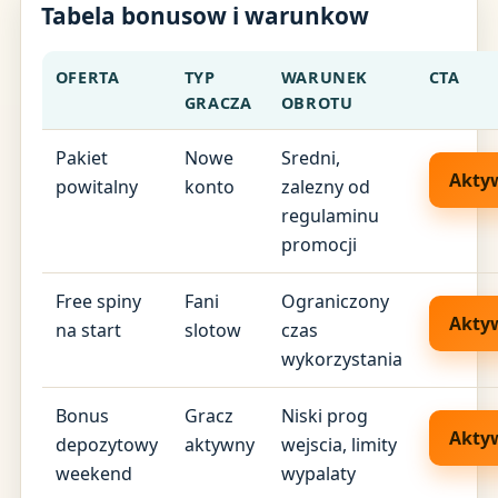
Tabela bonusow i warunkow
OFERTA
TYP
WARUNEK
CTA
GRACZA
OBROTU
Pakiet
Nowe
Sredni,
Akty
powitalny
konto
zalezny od
regulaminu
promocji
Free spiny
Fani
Ograniczony
Akty
na start
slotow
czas
wykorzystania
Bonus
Gracz
Niski prog
Akty
depozytowy
aktywny
wejscia, limity
weekend
wypalaty