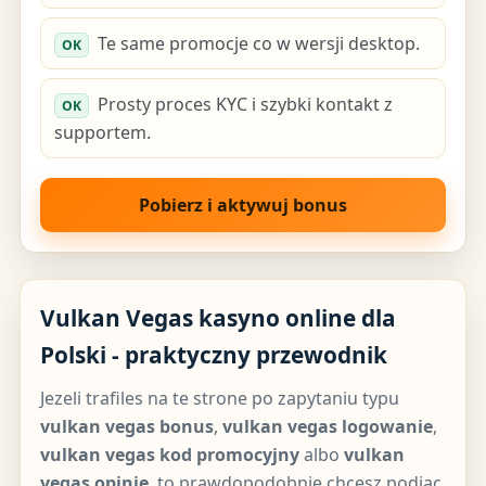
Te same promocje co w wersji desktop.
Prosty proces KYC i szybki kontakt z
supportem.
Pobierz i aktywuj bonus
Vulkan Vegas kasyno online dla
Polski - praktyczny przewodnik
Jezeli trafiles na te strone po zapytaniu typu
vulkan vegas bonus
,
vulkan vegas logowanie
,
vulkan vegas kod promocyjny
albo
vulkan
vegas opinie
, to prawdopodobnie chcesz podjac