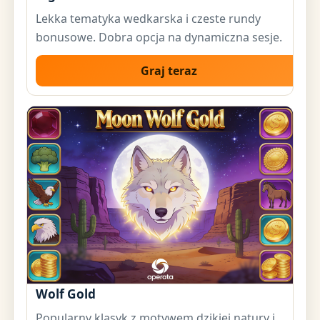
Lekka tematyka wedkarska i czeste rundy
bonusowe. Dobra opcja na dynamiczna sesje.
Graj teraz
Wolf Gold
Popularny klasyk z motywem dzikiej natury i