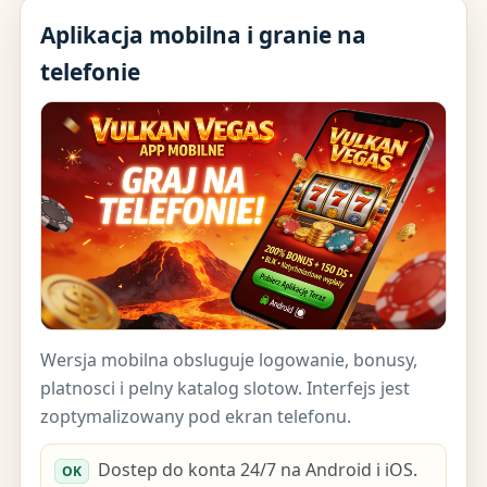
Aplikacja mobilna i granie na
telefonie
Wersja mobilna obsluguje logowanie, bonusy,
platnosci i pelny katalog slotow. Interfejs jest
zoptymalizowany pod ekran telefonu.
Dostep do konta 24/7 na Android i iOS.