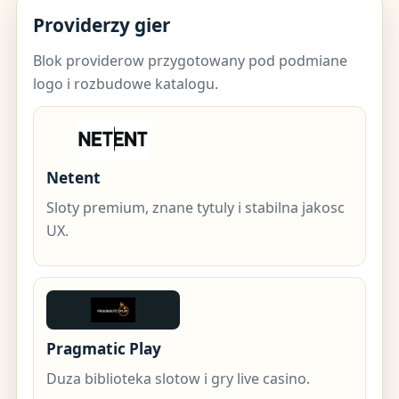
Providerzy gier
Blok providerow przygotowany pod podmiane
logo i rozbudowe katalogu.
Netent
Sloty premium, znane tytuly i stabilna jakosc
UX.
Pragmatic Play
Duza biblioteka slotow i gry live casino.