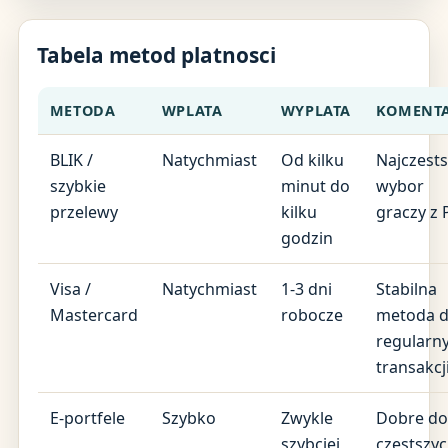
Tabela metod platnosci
METODA
WPLATA
WYPLATA
KOMENT
BLIK /
Natychmiast
Od kilku
Najczests
szybkie
minut do
wybor
przelewy
kilku
graczy z 
godzin
Visa /
Natychmiast
1-3 dni
Stabilna
Mastercard
robocze
metoda d
regularn
transakcj
E-portfele
Szybko
Zwykle
Dobre do
szybciej
czestszy