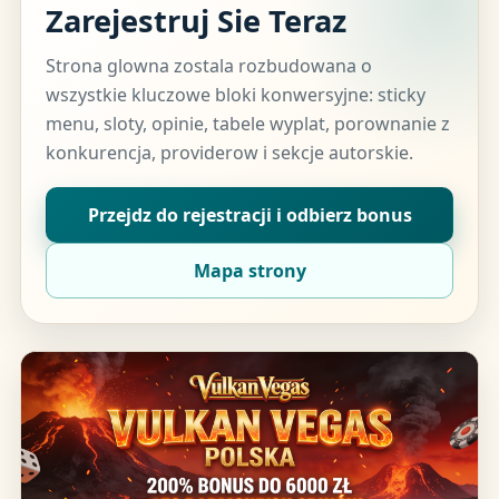
Zarejestruj Sie Teraz
Strona glowna zostala rozbudowana o
wszystkie kluczowe bloki konwersyjne: sticky
menu, sloty, opinie, tabele wyplat, porownanie z
konkurencja, providerow i sekcje autorskie.
Przejdz do rejestracji i odbierz bonus
Mapa strony