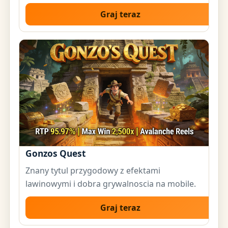
Graj teraz
Gonzos Quest
Znany tytul przygodowy z efektami
lawinowymi i dobra grywalnoscia na mobile.
Graj teraz