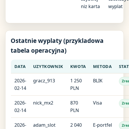
niz karta
wyplat
Ostatnie wyplaty (przykladowa
tabela operacyjna)
DATA
UZYTKOWNIK
KWOTA
METODA
STA
2026-
gracz_913
1 250
BLIK
Zre
02-14
PLN
2026-
nick_mx2
870
Visa
Zre
02-14
PLN
2026-
adam_slot
2 040
E-portfel
Zre