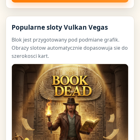
Popularne sloty Vulkan Vegas
Blok jest przygotowany pod podmiane grafik.
Obrazy slotow automatycznie dopasowuja sie do
szerokosci kart.