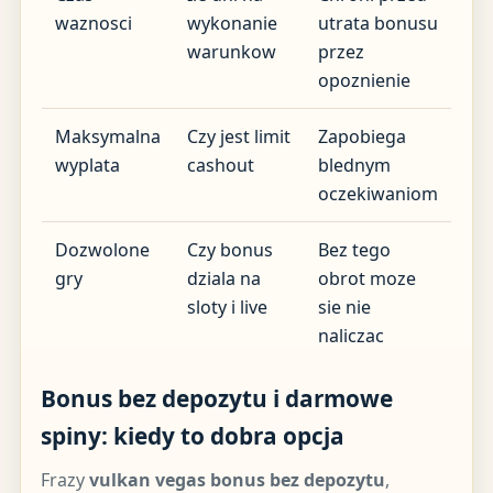
waznosci
wykonanie
utrata bonusu
warunkow
przez
opoznienie
Maksymalna
Czy jest limit
Zapobiega
wyplata
cashout
blednym
oczekiwaniom
Dozwolone
Czy bonus
Bez tego
gry
dziala na
obrot moze
sloty i live
sie nie
naliczac
Bonus bez depozytu i darmowe
spiny: kiedy to dobra opcja
Frazy
vulkan vegas bonus bez depozytu
,