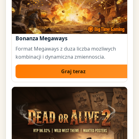
Bonanza Megaways
Format Megaways z duza liczba mozliwych
kombinacji i dynamiczna zmiennoscia.
Graj teraz