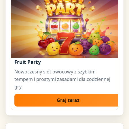
Fruit Party
Nowoczesny slot owocowy z szybkim
tempem i prostymi zasadami dla codziennej
gry.
Graj teraz