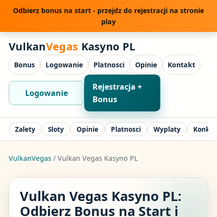
Odbierz bonus na start - przejdz do rejestracji na stronie
play
Vulkan
Vegas
Kasyno PL
Bonus
Logowanie
Platnosci
Opinie
Kontakt
Rejestracja +
Logowanie
Bonus
Zalety
Sloty
Opinie
Platnosci
Wyplaty
Konkur
VulkanVegas
/
Vulkan Vegas Kasyno PL
Vulkan Vegas Kasyno PL:
Odbierz Bonus na Start i